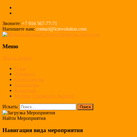
Звоните:
+7 916 567-77-71
Напишите нам:
contact@icievolution.com
Меню
Skip to content
О нас
Тренинги
Cпециалисты
Библиотека
Календарь
Группы Открытого Диалога
Искать:
Найти Мероприятия
Навигация вида мероприятия