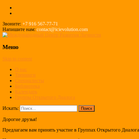
Звоните:
+7 916 567-77-71
Напишите нам:
contact@icievolution.com
Меню
Skip to content
О нас
Тренинги
Cпециалисты
Библиотека
Календарь
Группы Открытого Диалога
Искать:
Дорогие друзья!
Предлагаем вам принять участие в Группах Открытого Диалога