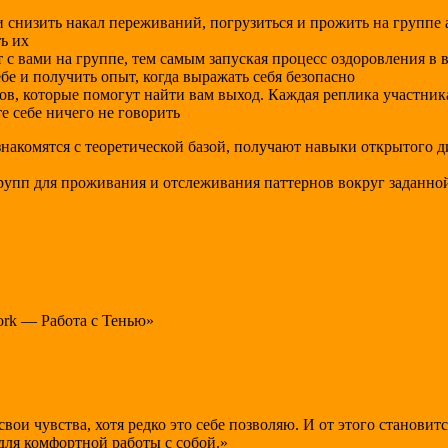
и снизить накал переживаний, погрузиться и прожить на группе
ь их
т с вами на группе, тем самым запуская процесс оздоровления в 
бе и получить опыт, когда выражать себя безопасно
в, которые помогут найти вам выход. Каждая реплика участника
е себе ничего не говорить
знакомятся с теоретической базой, получают навыки открытого д
рупп для проживания и отслеживания паттернов вокруг заданной
ork — Работа с Тенью»
свои чувства, хотя редко это себе позволяю. И от этого станови
 для комфортной работы с собой.»